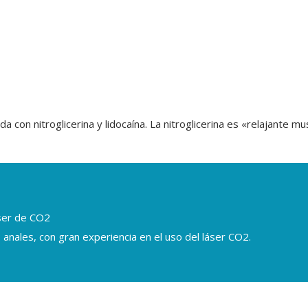
con nitroglicerina y lidocaína. La nitroglicerina es «relajante mu
áser de CO2
 anales, con gran experiencia en el uso del láser CO2.