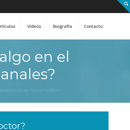
rtículos
Vídeos
Biografía
Contacto
algo en el
 anales?
tamiento de las fisuras anales?
octor?