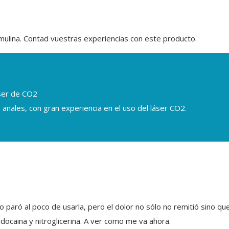
mulina. Contad vuestras experiencias con este producto.
áser de CO2
 anales, con gran experiencia en el uso del láser CO2.
o paró al poco de usarla, pero el dolor no sólo no remitió sino 
docaina y nitroglicerina. A ver como me va ahora.