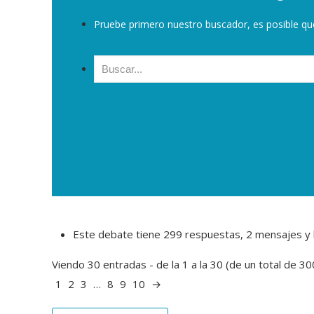
Pruebe primero nuestro buscador, es posible qu
Buscar:
Este debate tiene 299 respuestas, 2 mensajes y h
Viendo 30 entradas - de la 1 a la 30 (de un total de 30
1
2
3
…
8
9
10
→