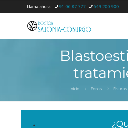
Llama ahora:
91 06 87 777
649 200 900
Blastoest
tratami
Inicio
Foros
Fisuras
¿Qu