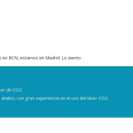
as en BCN, estamos en Madrid. Lo siento.
áser de CO2
 anales, con gran experiencia en el uso del láser CO2.