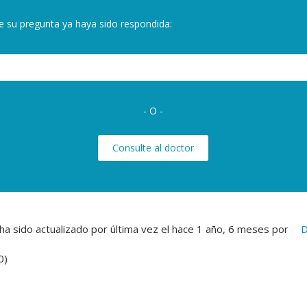
e su pregunta ya haya sido respondida:
- O -
Consulte al doctor
a sido actualizado por última vez el
hace 1 año, 6 meses
por
D
0)