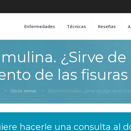
Enfermedades
Técnicas
Reseñas
A
imulina. ¿Sirve de 
ento de las fisuras
Otros temas
Blastoestimulina. ¿Sirve de algo en el tra
iere hacerle una consulta al d