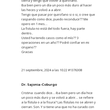
cierra y tengo que volver a quirofano.
Iba bien pero un día un poco más duro al hacer
las heces y volvió a a abrir.
Tengo que pasar por quirofano si o si, o cree que
raspando como dice, puedo reconducir?? Me
opero en 1 mes…
La fistula no está del todo fuera, hay parte
dentro..
Usted ha tenido casos como el mío?? 3
operaciones en un año?? Podré confiar en mi
cirujano??
Gracias
21 septiembre, 2024 a las 10:22
#1376308
Dr. Sajonia-Coburgo
Cristina: cuando dice… iba bien pero un día hice
un poco más duro y se volvió a abrir… se refiere
a la fístula o a la fisura? Las fístulas no se abren y
cierran. Son. Y si tiene una que no ha curado con