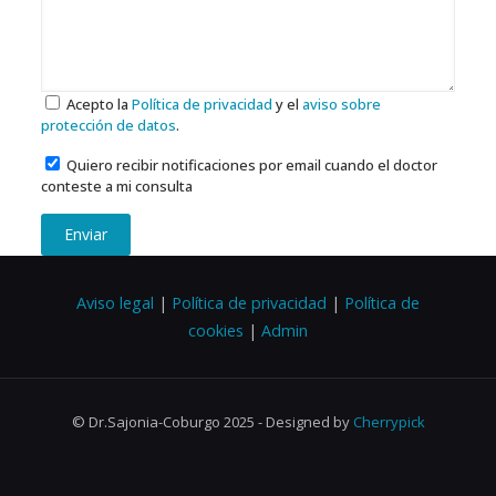
Acepto la
Política de privacidad
y el
aviso sobre
protección de datos
.
Quiero recibir notificaciones por email cuando el doctor
conteste a mi consulta
Enviar
Aviso legal
|
Política de privacidad
|
Política de
cookies
|
Admin
© Dr.Sajonia-Coburgo 2025 - Designed by
Cherrypick