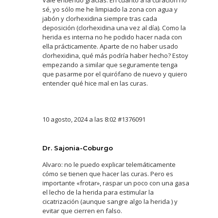
Vale entiendo gracias. En cuanto a la curación no
sé, yo sólo me he limpiado la zona con agua y
jabón y clorhexidina siempre tras cada
deposición (clorhexidina una vez al día). Como la
herida es interna no he podido hacer nada con
ella prácticamente. Aparte de no haber usado
clorhexidina, qué más podría haber hecho? Estoy
empezando a similar que seguramente tenga
que pasarme por el quirófano de nuevo y quiero
entender qué hice mal en las curas.
10 agosto, 2024 a las 8:02
#1376091
Dr. Sajonia-Coburgo
Alvaro: no le puedo explicar telemáticamente
cómo se tienen que hacer las curas. Pero es
importante «frotar», raspar un poco con una gasa
el lecho de la herida para estimular la
cicatrización (aunque sangre algo la herida ) y
evitar que cierren en falso.