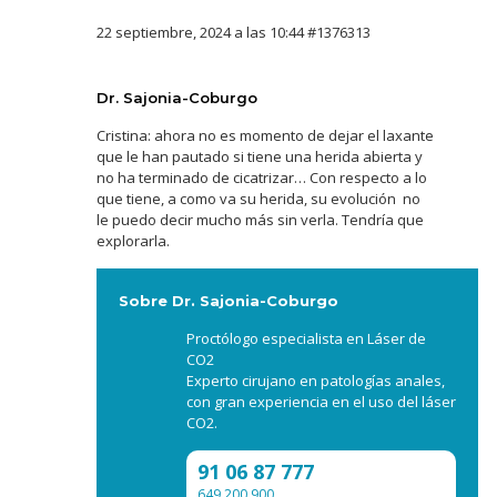
22 septiembre, 2024 a las 10:44
#1376313
Dr. Sajonia-Coburgo
Cristina: ahora no es momento de dejar el laxante
que le han pautado si tiene una herida abierta y
no ha terminado de cicatrizar… Con respecto a lo
que tiene, a como va su herida, su evolución no
le puedo decir mucho más sin verla. Tendría que
explorarla.
Sobre Dr. Sajonia-Coburgo
Proctólogo especialista en Láser de
CO2
Experto cirujano en patologías anales,
con gran experiencia en el uso del láser
CO2.
91 06 87 777
649 200 900