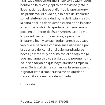
Tras cada deposición, me limpio con agua y jabón
neutro en la ducha y aplico clorhexidina (esto lo
llevo haciendo desde el día 1 de la operación) y
sin problema. Mi duda es, a la hora de limpiarme
con el teléfono de la ducha, he de limpiarme sólo
la zona anal (es decir, desde el ano hacia la parte
exterior) o también la apertura del canal anal y un
poco en el interior de éste? A veces cuando me
limpio sólo en la zona exterior, a pesar de
limpiarme bien y concienzudamente, tras acabar
veo que al secarme con una gasa al pasarla por
la apertura del canal anal sale manchada de
heces (la meto muy poquito con el dedo) y tengo
que limpiarme otra vez en la ducha porque no me
da la sensación de que haya quedado limpia la
zona. Sería suficiente con limpiar la zona exterior
e ignorar esto último? Nunca me ha quedado
clara cuál es la manera de limpiarla.
Un saludo.
7 agosto, 2024 a las 9:03
#1376063