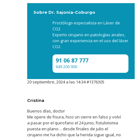
Sobre Dr. Sajonia-Coburgo
Proctólogo especialista en Láser de
CO2
Experto cirujano en patologías anales,
con gran experiencia en el uso del láser
CO2.
91 06 87 777
649 200 900
20 septiembre, 2024 a las 14:34
#1376305
Cristina
Buenos días, doctor
Me opere de fisura, hizo un cierre en falso y volví
a pasar por el quirofano el 24 junio, fistulotomia
puesta en plano… desde finales de julio el
cirujano me ha dicho que la herida sigue igual, no