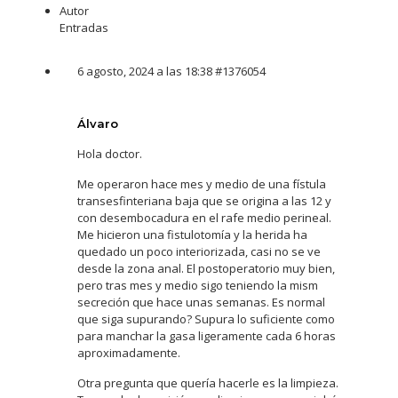
Autor
Entradas
6 agosto, 2024 a las 18:38
#1376054
Álvaro
Hola doctor.
Me operaron hace mes y medio de una fístula
transesfinteriana baja que se origina a las 12 y
con desembocadura en el rafe medio perineal.
Me hicieron una fistulotomía y la herida ha
quedado un poco interiorizada, casi no se ve
desde la zona anal. El postoperatorio muy bien,
pero tras mes y medio sigo teniendo la mism
secreción que hace unas semanas. Es normal
que siga supurando? Supura lo suficiente como
para manchar la gasa ligeramente cada 6 horas
aproximadamente.
Otra pregunta que quería hacerle es la limpieza.