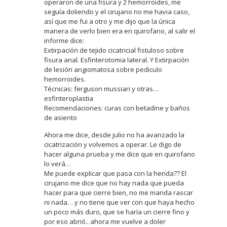
operaron de una fisura y 2 hemorroides, me
seguía doliendo y el cirujano no me havia caso,
así que me fui a otro y me dijo que la única
manera de verlo bien era en quirofano, al salir el
informe dice:
Extirpación de tejido cicatricial fistuloso sobre
fisura anal. Esfinterotomia lateral. Y Extirpación
de lesión angiomatosa sobre pediculo
hemorroides.
Técnicas: ferguson mussiari y otras…
esfinteroplastia
Recomendaciones: curas con betadine y baños
de asiento
Ahora me dice, desde julio no ha avanzado la
cicatrización y volvemos a operar. Le digo de
hacer alguna prueba y me dice que en quirofano
lo verá…
Me puede explicar que pasa con la herida?? El
cirujano me dice que no hay nada que pueda
hacer para que cierre bien, no me manda rascar
ni nada… y no tiene que ver con que haya hecho
un poco más duro, que se haría un cierre fino y
por eso abrió.. ahora me vuelve a doler