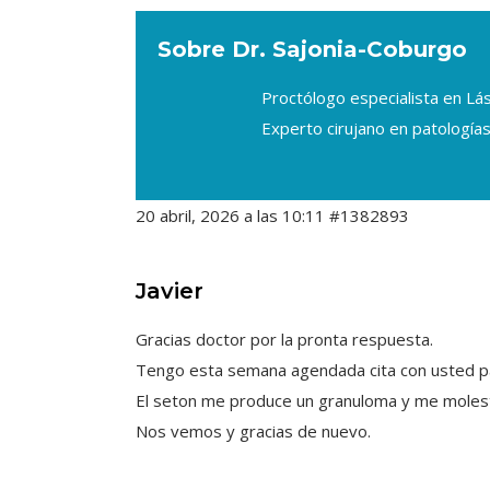
Sobre Dr. Sajonia-Coburgo
Proctólogo especialista en L
Experto cirujano en patologías
20 abril, 2026 a las 10:11
#1382893
Javier
Gracias doctor por la pronta respuesta.
Tengo esta semana agendada cita con usted par
El seton me produce un granuloma y me molest
Nos vemos y gracias de nuevo.