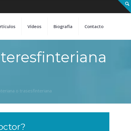
rtículos
Vídeos
Biografía
Contacto
teresfinteriana
nteriana o trasesfinteriana
octor?