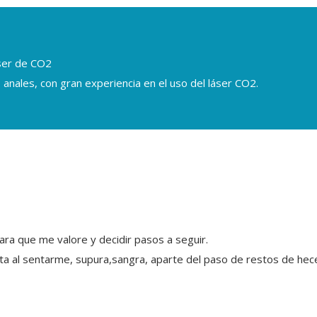
áser de CO2
 anales, con gran experiencia en el uso del láser CO2.
a que me valore y decidir pasos a seguir.
a al sentarme, supura,sangra, aparte del paso de restos de hec