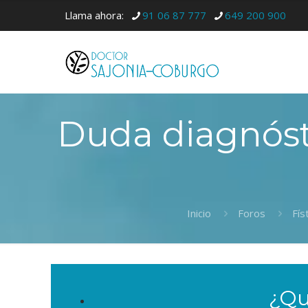
Llama ahora:
91 06 87 777
649 200 900
Duda diagnósti
Inicio
Foros
Fís
¿Qu