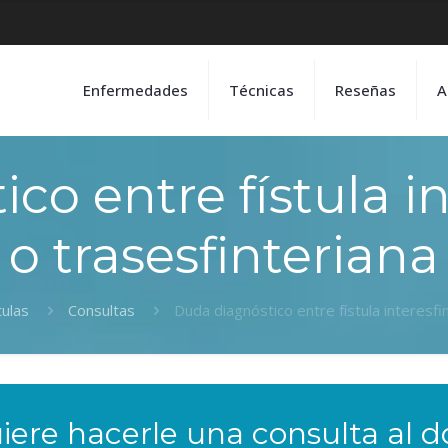
Enfermedades
Técnicas
Reseñas
A
co entre fístula in
o trasesfinteriana
tulas
Consultas
Duda diagnóstico entre fístula interesfi
iere hacerle una consulta al d