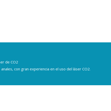
áser de CO2
 anales, con gran experiencia en el uso del láser CO2.