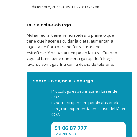
31 diciembre, 2023 a las 11:22
#1373266
Dr. Sajonia-Coburgo
Mohamed: si tiene hemorroides lo primero que
tiene que hacer es cuidar la dieta, aumentar la
ingesta de fibra para no forzar. Para no
estreñirse. Y no pasar tiempo en la taza. Cuando
vaya al baño tiene que ser algo rápido. Y luego
lavarse con agua fría con la ducha de teléfono.
Sobre Dr. Sajonia-Coburgo
Proctólogo especialista en Láser de
CO2
Experto cirujano en patologías anales,
con gran experiencia en el uso del láser
CO2.
91 06 87 777
649 200 900