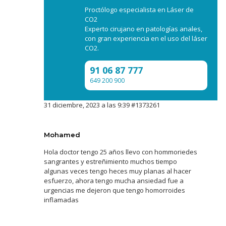
Proctólogo especialista en Láser de
CO2
Experto cirujano en patologías anales,
con gran experiencia en el uso del láser
CO2.
91 06 87 777
649 200 900
31 diciembre, 2023 a las 9:39
#1373261
Mohamed
Hola doctor tengo 25 años llevo con hommoriedes
sangrantes y estreñimiento muchos tiempo
algunas veces tengo heces muy planas al hacer
esfuerzo, ahora tengo mucha ansiedad fue a
urgencias me dejeron que tengo homorroides
inflamadas