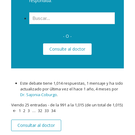
respondida:
Buscar:
- O -
Consulte al doctor
Este debate tiene 1,014 respuestas, 1 mensaje y ha sido
actualizado por última vez el
hace 1 año, 4 meses
por
Dr. Sajonia-Coburgo
.
Viendo 25 entradas - de la 991 a la 1,015 (de un total de 1,015)
←
1
2
3
…
32
33
34
Consultar al doctor