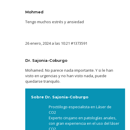
Mohmed
Tengo muchos estrés y ansiedad
26 enero, 2024 a las 10:21
#1373591
Dr. Sajonia-Coburgo
Mohamed. No parece nada importante. Y si le han
visto en urgencias y no han visto nada, puede
quedarse tranquilo.
Sobre Dr. Sajonia-Coburgo
Proctólogo especialista en Láser de
CO2
Experto cirujano en patologías anales,
con gran experiencia en el uso del láser
CO2.