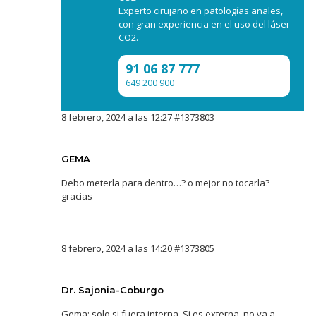
Experto cirujano en patologías anales,
con gran experiencia en el uso del láser
CO2.
91 06 87 777
649 200 900
8 febrero, 2024 a las 12:27
#1373803
GEMA
Debo meterla para dentro…? o mejor no tocarla?
gracias
8 febrero, 2024 a las 14:20
#1373805
Dr. Sajonia-Coburgo
Gema: solo si fuera interna. Si es externa, no va a