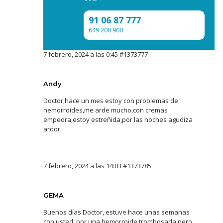
91 06 87 777
649 200 900
7 febrero, 2024 a las 0:45
#1373777
Andy
Doctor,hace un mes estoy con problemas de
hemorroides,me arde mucho,con cremas
empeora,estoy estreñida,por las noches agudiza
ardor
7 febrero, 2024 a las 14:03
#1373785
GEMA
Buenos días Doctor, estuve hace unas semanas
con usted, por una hemorroide trombosada pero