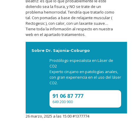
Beatriz: es que lo que probablemente le esté
doliendo sea la fisura, y NO se trate de un
problema hemorroidal. Tendría que tratarlo como
tal. Con pomadas a base de relajante muscular (
Rectogesic ), con calor, con un laxante suave…
Tiene toda la información al respecto en nuestra
web en el apartado tratamientos.
Sobre Dr. Sajonia-Coburgo
Proctólogo especialista en Láser de
CO2
Experto cirujano en patologías anales,
con gran experiencia en el uso del láser
CO2.
91 06 87 777
649 200 900
26 marzo, 2025 a las 15:00
#1377774