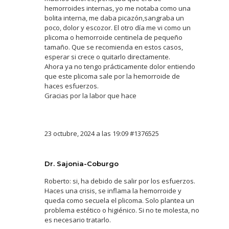
hemorroides internas, yo me notaba como una
bolita interna, me daba picazón,sangraba un
poco, dolor y escozor. El otro día me vi como un
plicoma o hemorroide centinela de pequeño
tamaño. Que se recomienda en estos casos,
esperar si crece o quitarlo directamente.
Ahora ya no tengo prácticamente dolor entiendo
que este plicoma sale por la hemorroide de
haces esfuerzos.
Gracias por la labor que hace
23 octubre, 2024 a las 19:09
#1376525
Dr. Sajonia-Coburgo
Roberto: si, ha debido de salir por los esfuerzos.
Haces una crisis, se inflama la hemorroide y
queda como secuela el plicoma. Solo plantea un
problema estético o higiénico. Si no te molesta, no
es necesario tratarlo.