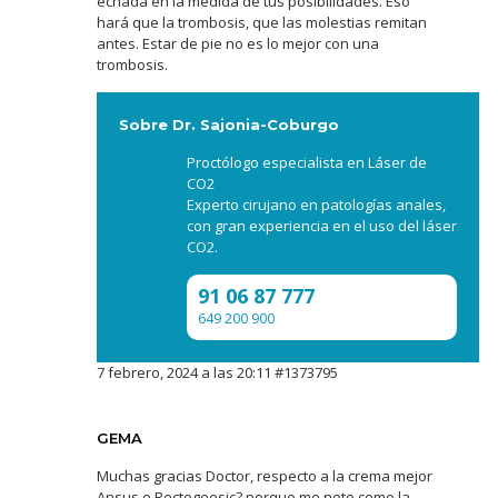
echada en la medida de tus posibilidades. Eso
hará que la trombosis, que las molestias remitan
antes. Estar de pie no es lo mejor con una
trombosis.
Sobre Dr. Sajonia-Coburgo
Proctólogo especialista en Láser de
CO2
Experto cirujano en patologías anales,
con gran experiencia en el uso del láser
CO2.
91 06 87 777
649 200 900
7 febrero, 2024 a las 20:11
#1373795
GEMA
Muchas gracias Doctor, respecto a la crema mejor
Ansus o Rectogeesic? porque me noto como la