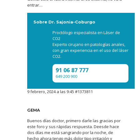
entrar…
Sobre Dr. Sajonia-Coburgo
Proctólogo especialista en Láser de
CO2
Experto cirujano en patologías anales,
con gran experiencia en el uso del láser
CO2.
91 06 87 777
649 200 900
9 febrero, 2024 a las 9:45
#1373811
GEMA
Buenos días doctor, primero darle las gracias por
este foro y sus rápidas respuesta. Deesde hace
dos días me está sangrando por la noche, de
hecho ahora tengo más dolor tipo irritación y