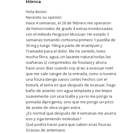
Mónica
Hola doctor.
Necesito su opinión.
Hace 4 semanas, el 26 de febrero me operaron
de hemorroides de grado 4 extras trombosadas
con el método Ferguson Mussiari. He estado 3
semanas tomando cortisona primero 1 pastilla de
30 mg y luego 10mg a parte de enantyum y
Tramadol para el dolor. Me he sentido, tomo
mucha fibra, agua, un laxante natural todas las
mañanas (2 comprimidos de fisiolax) y ahora
hace unos días cuando voy al wc a evacuar notó
que me sale sangre de la entrada, como si tuviera
una fisura (tengo varios cortes hechos con el
bisturí), el tema es que después de evacuar, hago
baño de asiento con agua templada y me limpio
suavemente con una toalla y ya no me pongo la
pomada diprogenta, sino que me pongo un poco
de aceite de oliva virgen extra.
¿Es normal que después de 4 semanas me acurra
eso y siga teniendo molestias?
Qué podría hacer para que saben esas fisuras.
Gracias de antemano.