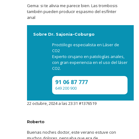
Gema: si te alivia me parece bien. Las trombosis
también pueden producir espasmo del esfínter
anal
Sobre Dr. Sajonia-Coburgo
Proctólogo especialista en Láser de
CO2
Experto cirujano en patologías anales,
con gran experiencia en el uso del láser
CO2.
91 06 87 777
649 200 900
22 octubre, 2024 a las 23:31
#1376519
Roberto
Buenas noches doctor, este verano estuve con
muchos dolores, pensaba que era de