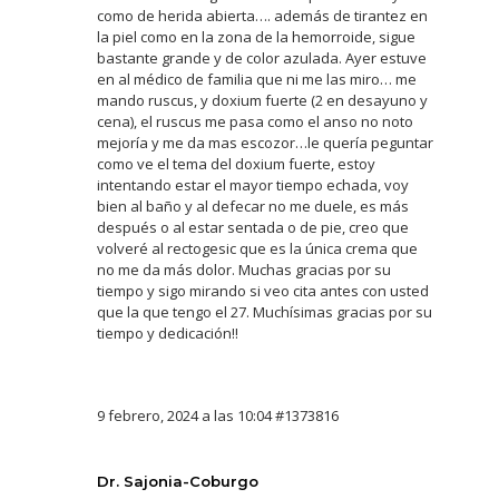
como de herida abierta…. además de tirantez en
la piel como en la zona de la hemorroide, sigue
bastante grande y de color azulada. Ayer estuve
en al médico de familia que ni me las miro… me
mando ruscus, y doxium fuerte (2 en desayuno y
cena), el ruscus me pasa como el anso no noto
mejoría y me da mas escozor…le quería peguntar
como ve el tema del doxium fuerte, estoy
intentando estar el mayor tiempo echada, voy
bien al baño y al defecar no me duele, es más
después o al estar sentada o de pie, creo que
volveré al rectogesic que es la única crema que
no me da más dolor. Muchas gracias por su
tiempo y sigo mirando si veo cita antes con usted
que la que tengo el 27. Muchísimas gracias por su
tiempo y dedicación!!
9 febrero, 2024 a las 10:04
#1373816
Dr. Sajonia-Coburgo