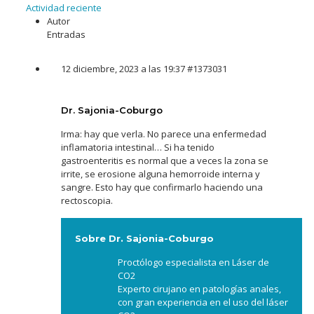
Actividad reciente
Autor
Entradas
12 diciembre, 2023 a las 19:37
#1373031
Dr. Sajonia-Coburgo
Irma: hay que verla. No parece una enfermedad
inflamatoria intestinal… Si ha tenido
gastroenteritis es normal que a veces la zona se
irrite, se erosione alguna hemorroide interna y
sangre. Esto hay que confirmarlo haciendo una
rectoscopia.
Sobre Dr. Sajonia-Coburgo
Proctólogo especialista en Láser de
CO2
Experto cirujano en patologías anales,
con gran experiencia en el uso del láser