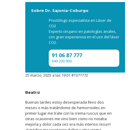
Sobre Dr. Sajonia-Coburgo
Proctólogo especialista en Láser de
CO2
Experto cirujano en patologías anales,
con gran experiencia en el uso del láser
CO2.
91 06 87 777
649 200 900
25 marzo, 2025 a las 19:01
#1377772
Beatriz
Buenas tardes estoy desesperada llevo dos
meses o más tratándome de hemorroides en
primer lugar me trate con la crema ruscus que en
otras ocasiones me vino bien como no notaba
mejoría y dolor cada vez era más intenso recurrí
al médico me recetaron dafon y otra crema.