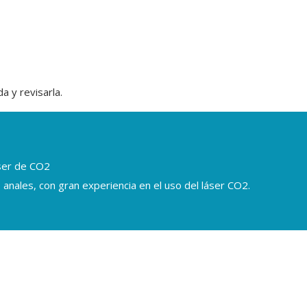
a y revisarla.
áser de CO2
 anales, con gran experiencia en el uso del láser CO2.