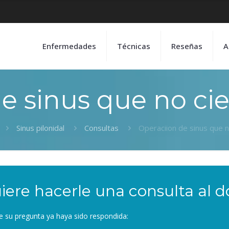
Enfermedades
Técnicas
Reseñas
A
e sinus que no cie
Sinus pilonidal
Consultas
Operaciion de sinus que n
iere hacerle una consulta al d
e su pregunta ya haya sido respondida: