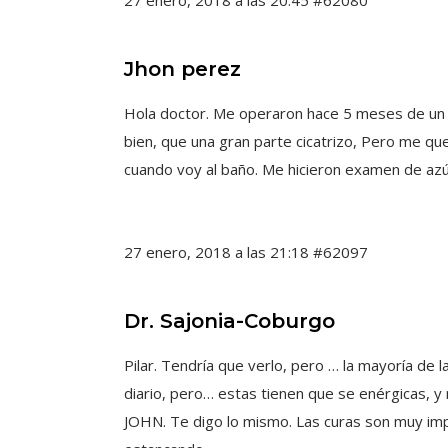
27 enero, 2018 a las 20:45
#62080
Jhon perez
Hola doctor. Me operaron hace 5 meses de un qui
bien, que una gran parte cicatrizo, Pero me q
cuando voy al baño. Me hicieron examen de az
27 enero, 2018 a las 21:18
#62097
Dr. Sajonia-Coburgo
Pilar. Tendría que verlo, pero … la mayoría de 
diario, pero… estas tienen que se enérgicas, y 
JOHN. Te digo lo mismo. Las curas son muy impo