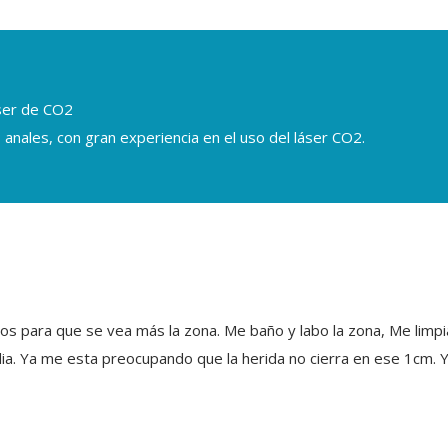
áser de CO2
 anales, con gran experiencia en el uso del láser CO2.
eos para que se vea más la zona. Me baño y labo la zona, Me limpi
l dia. Ya me esta preocupando que la herida no cierra en ese 1cm. Y