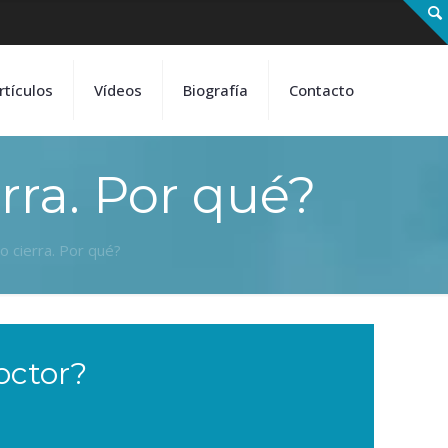
rtículos
Vídeos
Biografía
Contacto
rra. Por qué?
o cierra. Por qué?
octor?