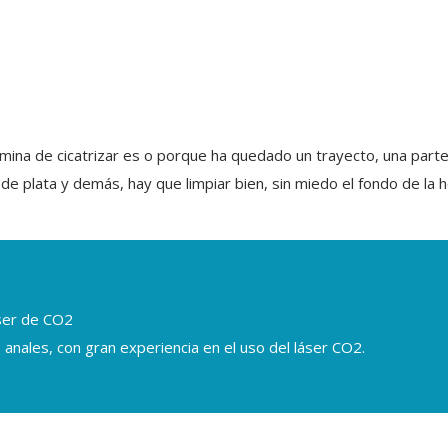
mina de cicatrizar es o porque ha quedado un trayecto, una parte d
 plata y demás, hay que limpiar bien, sin miedo el fondo de la he
áser de CO2
 anales, con gran experiencia en el uso del láser CO2.