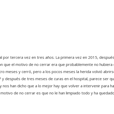
dal por tercera vez en tres años. La primera vez en 2015, despué
eron que el motivo de no cerrar era que probablemente no hubier
atro meses y cerró, pero a los pocos meses la herida volvió abrir
7 y después de tres meses de curas en el hospital, parece ser q
oy nos han dicho que a lo mejor hay que volver a intervenir para h
el motivo de no cerrar es que no le han limpiado todo y ha quedad