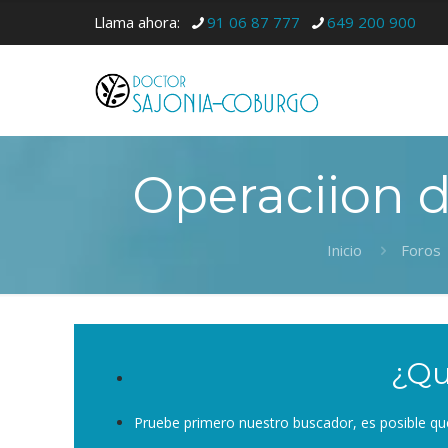
Llama ahora:
91 06 87 777
649 200 900
Operaciion d
Inicio
Foros
¿Qu
Pruebe primero nuestro buscador, es posible qu