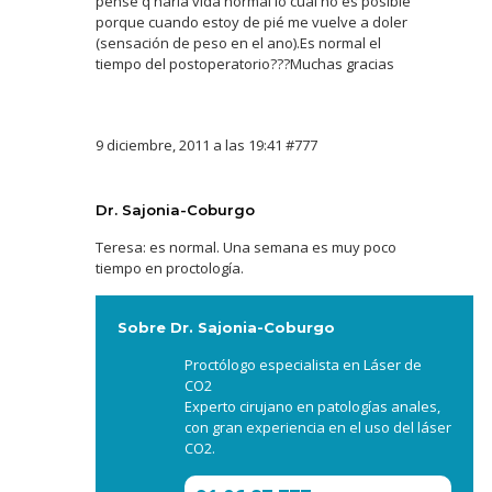
pensé q haria vida normal lo cual no es posible
porque cuando estoy de pié me vuelve a doler
(sensación de peso en el ano).Es normal el
tiempo del postoperatorio???Muchas gracias
9 diciembre, 2011 a las 19:41
#777
Dr. Sajonia-Coburgo
Teresa: es normal. Una semana es muy poco
tiempo en proctología.
Sobre Dr. Sajonia-Coburgo
Proctólogo especialista en Láser de
CO2
Experto cirujano en patologías anales,
con gran experiencia en el uso del láser
CO2.