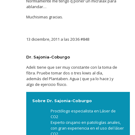
Normlamente me tengo q poner un micralax para
ablandar…
Muchisimas gracias.
13 diciembre, 2011 a las 20:36
#848
Dr. Sajonia-Coburgo
Adeli: tiene que ser muy constante con la toma de
fibra. Pruebe tomar dos o tres kiwis al día,
además del Plantaben. Agua ( que ya lo hace ) y
algo de ejercicio físico.
Sobre Dr. Sajonia-Coburgo
Proctólogo especialista en Láser de
CO2
Experto cirujano en patologías anales,
con gran experiencia en el uso del láser
CO2.