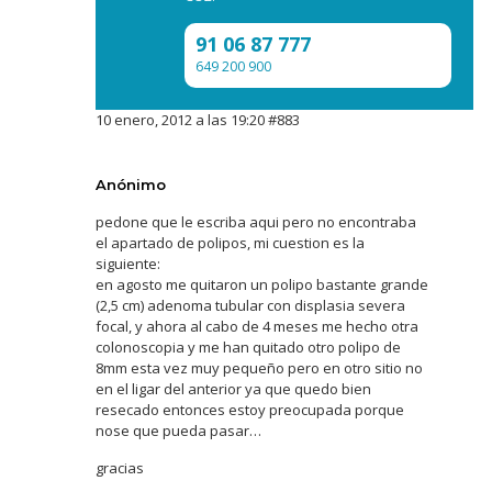
91 06 87 777
649 200 900
10 enero, 2012 a las 19:20
#883
Anónimo
pedone que le escriba aqui pero no encontraba
el apartado de polipos, mi cuestion es la
siguiente:
en agosto me quitaron un polipo bastante grande
(2,5 cm) adenoma tubular con displasia severa
focal, y ahora al cabo de 4 meses me hecho otra
colonoscopia y me han quitado otro polipo de
8mm esta vez muy pequeño pero en otro sitio no
en el ligar del anterior ya que quedo bien
resecado entonces estoy preocupada porque
nose que pueda pasar…
gracias