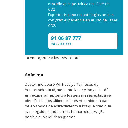
Proctólogo especialista en Láser de
CO2
Experto cirujano en patologías anales,
con gran experiencia en el uso del láser
CO2.
91 06 87 777
649 200 900
14 enero, 2012 a las 19:51
#1301
Anónimo
Doctor: me operó Vd. hace ya 15 meses de
hemorroides III-IV, mediante laser y longo. Tardé
en recuperarme, pero a los seis meses estaba ya
bien. En los dos últimos meses he tenido un par
de episodios de estreñimiento a los que creo que
han seguido sendas crisis hemorroidales. ¿Es
posible ello?. Muchas gracias