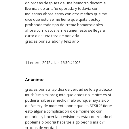
dolorosas despues de una hemorroidectomia,
llvo mas de un año operada y todavia con
molestias ahora estoy con otro medico que me
dice que esto se me tiene que quitar, estoy
probando todo tipo de crema homorroidales
ahora con ruscus, en resumen esto se llega a
curar o es una tara de por vida
gracias por su labor y feliz año
11 enero, 2012 a las 16:30
#1025
Anónimo
gracias por su rapidez de verdad se lo agradezco
muchísimo,mi pregunta que antes no le hice es si
pudiera haberse hecho malo aunque haya sido
de 8 mm y de momento pone que es SESIL?? tiene
esto alguna complicacion o de momento con
quitarlos y hacer las revisiones esta controlado el
poblema o podría hacerse algo peor o malo??
gracias de verdad