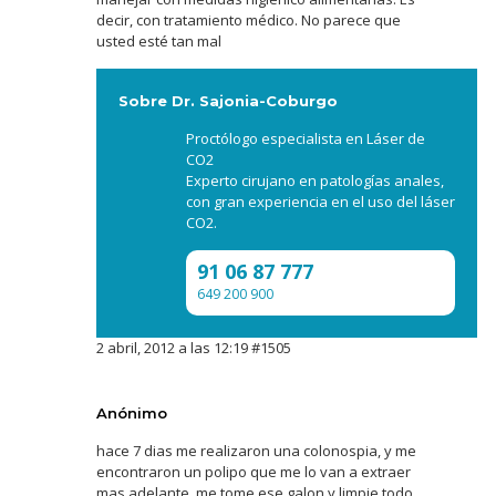
decir, con tratamiento médico. No parece que
usted esté tan mal
Sobre Dr. Sajonia-Coburgo
Proctólogo especialista en Láser de
CO2
Experto cirujano en patologías anales,
con gran experiencia en el uso del láser
CO2.
91 06 87 777
649 200 900
2 abril, 2012 a las 12:19
#1505
Anónimo
hace 7 dias me realizaron una colonospia, y me
encontraron un polipo que me lo van a extraer
mas adelante, me tome ese galon y limpie todo,