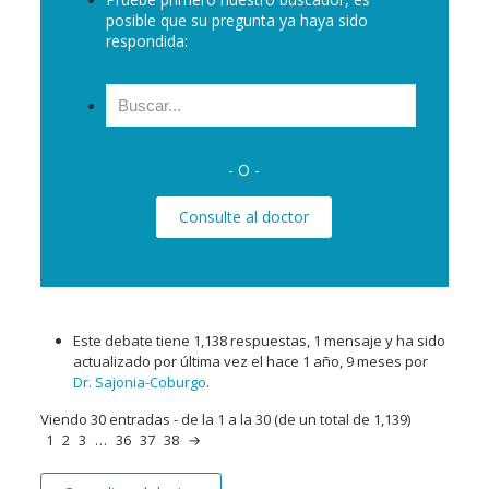
posible que su pregunta ya haya sido
respondida:
Buscar:
- O -
Consulte al doctor
Este debate tiene 1,138 respuestas, 1 mensaje y ha sido
actualizado por última vez el
hace 1 año, 9 meses
por
Dr. Sajonia-Coburgo
.
Viendo 30 entradas - de la 1 a la 30 (de un total de 1,139)
1
2
3
…
36
37
38
→