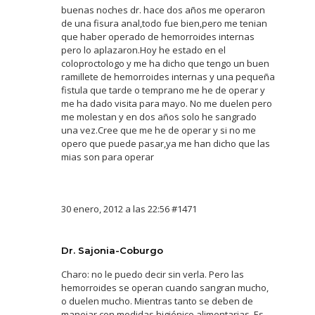
buenas noches dr. hace dos años me operaron
de una fisura anal,todo fue bien,pero me tenian
que haber operado de hemorroides internas
pero lo aplazaron.Hoy he estado en el
coloproctologo y me ha dicho que tengo un buen
ramillete de hemorroides internas y una pequeña
fistula que tarde o temprano me he de operar y
me ha dado visita para mayo. No me duelen pero
me molestan y en dos años solo he sangrado
una vez.Cree que me he de operar y si no me
opero que puede pasar,ya me han dicho que las
mias son para operar
30 enero, 2012 a las 22:56
#1471
Dr. Sajonia-Coburgo
Charo: no le puedo decir sin verla. Pero las
hemorroides se operan cuando sangran mucho,
o duelen mucho. Mientras tanto se deben de
manejar con medidas higiénico alimentarias. Es