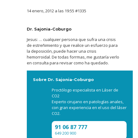
14 enero, 2012 a las 19:55
#1335
Dr. Sajonia-Coburgo
Jesus: … cualquier persona que sufra una crisis
de estreñimiento y que realice un esfuerzo para
la deposición, puede hacer una crisis
hemorroidal. De todas forrmas, me gustaría verlo
en consulta para revisar como ha quedado.
Sobre Dr. Sajonia-Coburgo
Proctólogo especialista en Láser de
CO2
Experto cirujano en patologías anales,
con gran experiencia en el uso del láser
CO2.
91 06 87 777
649 200 900