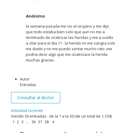
Anónimo
la semana pasada me vio el cirujano y me dijo
que todo estaba bien solo que aun no me a
terminado de cicatrizar las heridas y me a vuelto
a citar para el dia 11 . la herida no me sangra solo
me duele y no me puedo sentar mucho rato ,me
podria decir algo que me cicatrizace la herida
muchas gracias .
Autor
Entradas
Consultar al doctor
Actividad reciente
Viendo 30 entradas - de la 1 a la 30 (de un total de 1,139)
1
2
3
…
36
37
38
→