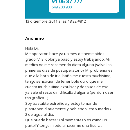
91 06 87 777
649 200 900
13 diciembre, 2011 a las 18:32
#812
Anónimo
Hola Dr.
Me operaron hace ya un mes de hemmoides
grado IV. El dolor ya paso y estoy trabajando. Mi
medico no me recomendo dieta alguna (salvo los
primeros dias de postoperatorio). Mi problema es
que a la hora de ir al baño me cuesta muchisimo,
tengo sensacion de tener bolo duro que me
cuesta muchisiiiimo expulsar y despues de eso
ya sale el resto din dificultad alguna (perdon x ser
tan grafica…).
Soy bastabte extreñida y estoy tomando
plantaben diariamente y bebiendo litro y medio /
2 de agua al dia.
Que puedo hacer? Esl momentazo es como un
parto! Y tengo miedo a hacerme una fisura..