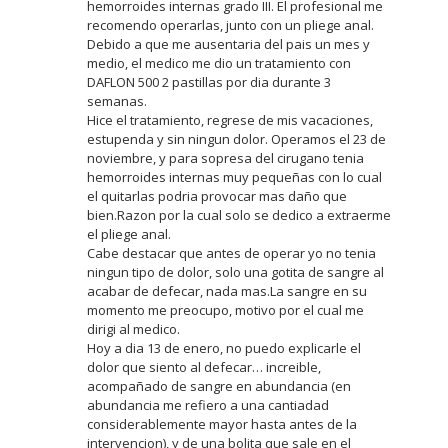
hemorroides internas grado III. El profesional me
recomendo operarlas, junto con un pliege anal.
Debido a que me ausentaria del pais un mes y
medio, el medico me dio un tratamiento con
DAFLON 500 2 pastillas por dia durante 3
semanas.
Hice el tratamiento, regrese de mis vacaciones,
estupenda y sin ningun dolor. Operamos el 23 de
noviembre, y para sopresa del cirugano tenia
hemorroides internas muy pequeñas con lo cual
el quitarlas podria provocar mas daño que
bien.Razon por la cual solo se dedico a extraerme
el pliege anal.
Cabe destacar que antes de operar yo no tenia
ningun tipo de dolor, solo una gotita de sangre al
acabar de defecar, nada mas.La sangre en su
momento me preocupo, motivo por el cual me
dirigi al medico.
Hoy a dia 13 de enero, no puedo explicarle el
dolor que siento al defecar… increible,
acompañado de sangre en abundancia (en
abundancia me refiero a una cantiadad
considerablemente mayor hasta antes de la
intervencion), y de una bolita que sale en el