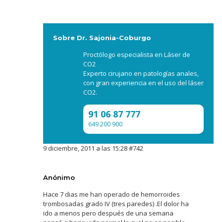
Sobre Dr. Sajonia-Coburgo
Proctólogo especialista en Láser de
CO2
Experto cirujano en patologías anales,
con gran experiencia en el uso del láser
CO2.
91 06 87 777
649 200 900
9 diciembre, 2011 a las 15:28
#742
Anónimo
Hace 7 dias me han operado de hemorroides
trombosadas grado IV (tres paredes) .El dolor ha
ido a menos pero después de una semana