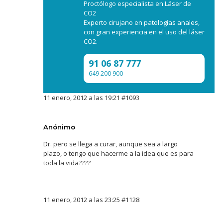
Proctólogo especialista en Láser de
CO2
Experto cirujano en patologías anales,
con gran experiencia en el uso del láser
CO2.
91 06 87 777
649 200 900
11 enero, 2012 a las 19:21
#1093
Anónimo
Dr. pero se llega a curar, aunque sea a largo
plazo, o tengo que hacerme a la idea que es para
toda la vida????
11 enero, 2012 a las 23:25
#1128