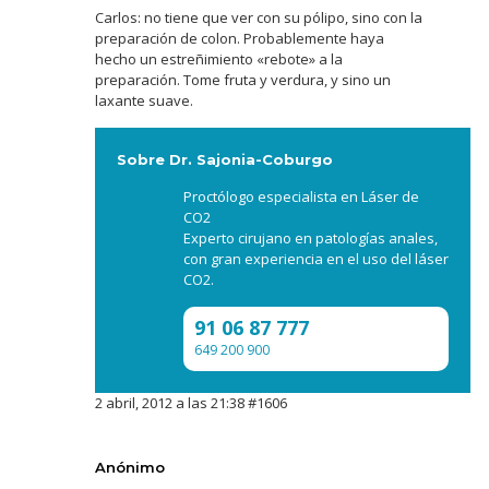
Carlos: no tiene que ver con su pólipo, sino con la
preparación de colon. Probablemente haya
hecho un estreñimiento «rebote» a la
preparación. Tome fruta y verdura, y sino un
laxante suave.
Sobre Dr. Sajonia-Coburgo
Proctólogo especialista en Láser de
CO2
Experto cirujano en patologías anales,
con gran experiencia en el uso del láser
CO2.
91 06 87 777
649 200 900
2 abril, 2012 a las 21:38
#1606
Anónimo