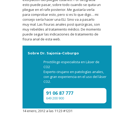
esto puede pasar, sobre todo cuando se quita un
pliegue en el rafe posterior. Me gustaría verla
para comprobar esto, pero si es lo que digo… mi
consejo sería hacer una ELI. Sino va a pasarlo
muy mal. Las fisuras anales post quirúrgicas, son
muy rebeldes al tratamiento médico. De momento
puede seguir las indicaciones de tratamiento de
fisura anal de esta web.
Sobre Dr. Sajonia-Coburgo
Proctólogo especialista en Láser de
CO2
Experto cirujano en patologías anales,
con gran experiencia en el uso del láser
CO2.
91 06 87 777
649 200 900
14 enero, 2012 a las 11:23
#1231