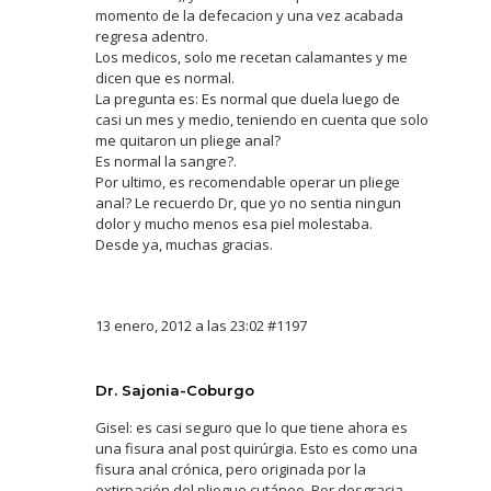
momento de la defecacion y una vez acabada
regresa adentro.
Los medicos, solo me recetan calamantes y me
dicen que es normal.
La pregunta es: Es normal que duela luego de
casi un mes y medio, teniendo en cuenta que solo
me quitaron un pliege anal?
Es normal la sangre?.
Por ultimo, es recomendable operar un pliege
anal? Le recuerdo Dr, que yo no sentia ningun
dolor y mucho menos esa piel molestaba.
Desde ya, muchas gracias.
13 enero, 2012 a las 23:02
#1197
Dr. Sajonia-Coburgo
Gisel: es casi seguro que lo que tiene ahora es
una fisura anal post quirúrgia. Esto es como una
fisura anal crónica, pero originada por la
extirpación del pliegue cutáneo. Por desgracia