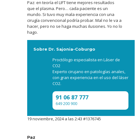
Paz: en teoría el LIFT tiene mejores resultados
que el plasma. Pero… cada paciente es un
mundo. Si tuvo muy mala experiencia con una
cirugía convencional podría probar. Mal no le va a
hacer, pero no se haga muchas ilusiones. Yo no lo
hago.
Sobre Dr. Sajonia-Coburgo
Proctólogo especialista en Láser de
CO2
Experto cirujano en patologías anales,
con gran experiencia en el uso del láser
CO2.
91 06 87 777
649 200 900
19 noviembre, 2024 a las 2:43
#1376745
Paz