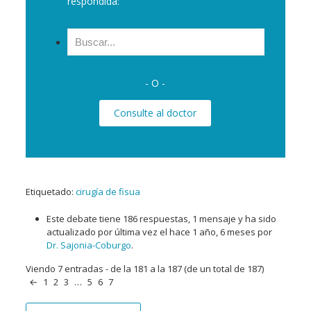
respondida:
Buscar:
- O -
Consulte al doctor
Etiquetado:
cirugía de fisua
Este debate tiene 186 respuestas, 1 mensaje y ha sido
actualizado por última vez el
hace 1 año, 6 meses
por
Dr. Sajonia-Coburgo
.
Viendo 7 entradas - de la 181 a la 187 (de un total de 187)
←
1
2
3
…
5
6
7