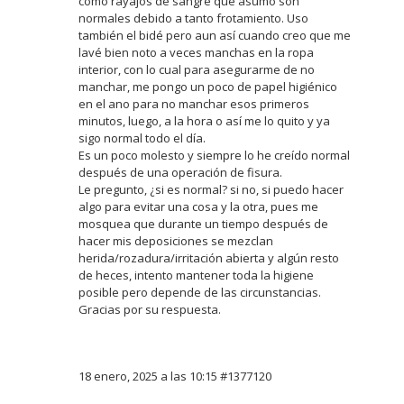
como rayajos de sangre que asumo son
normales debido a tanto frotamiento. Uso
también el bidé pero aun así cuando creo que me
lavé bien noto a veces manchas en la ropa
interior, con lo cual para asegurarme de no
manchar, me pongo un poco de papel higiénico
en el ano para no manchar esos primeros
minutos, luego, a la hora o así me lo quito y ya
sigo normal todo el día.
Es un poco molesto y siempre lo he creído normal
después de una operación de fisura.
Le pregunto, ¿si es normal? si no, si puedo hacer
algo para evitar una cosa y la otra, pues me
mosquea que durante un tiempo después de
hacer mis deposiciones se mezclan
herida/rozadura/irritación abierta y algún resto
de heces, intento mantener toda la higiene
posible pero depende de las circunstancias.
Gracias por su respuesta.
18 enero, 2025 a las 10:15
#1377120