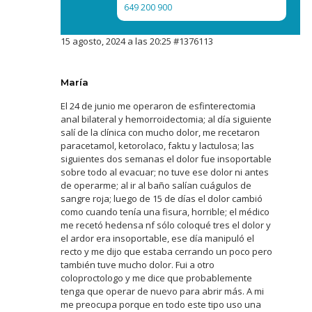
649 200 900
15 agosto, 2024 a las 20:25
#1376113
María
El 24 de junio me operaron de esfinterectomia
anal bilateral y hemorroidectomia; al día siguiente
salí de la clínica con mucho dolor, me recetaron
paracetamol, ketorolaco, faktu y lactulosa; las
siguientes dos semanas el dolor fue insoportable
sobre todo al evacuar; no tuve ese dolor ni antes
de operarme; al ir al baño salían cuágulos de
sangre roja; luego de 15 de días el dolor cambió
como cuando tenía una fisura, horrible; el médico
me recetó hedensa nf sólo coloqué tres el dolor y
el ardor era insoportable, ese día manipuló el
recto y me dijo que estaba cerrando un poco pero
también tuve mucho dolor. Fui a otro
coloproctologo y me dice que probablemente
tenga que operar de nuevo para abrir más. A mi
me preocupa porque en todo este tipo uso una