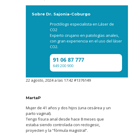
Sobre Dr. Sajonia-Coburgo
Proctólogo especialista en Láser de
CO2
Experto cirujano en patologías anales,
con gran experiencia en el uso del láser
CO2.
91 06 87 777
649 200 900
22 agosto, 2024 a las 17:42
#1376149
MartaP
Mujer de 41 años y dos hijos (una cesárea y un
parto vaginal).
Tengo fisura anal desde hace 8 meses que
estaba siendo controlada con rectogesic,
proyecten y la “fórmula magistral”.