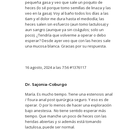
pequeña gasa y veo que sale un poquito de
heces (lo sé porque tomo semillas de linaza y las
veo en la gasa). Voy al baño todos los días a las
6am y el dolor me dura hasta el mediodía; las
heces salen sin esfuerzo (aun tomo lactulosa) y
aun sangro (aunque ya sin coágulos; solo un
poco). ¿Tendría que volverme a operar o debo
esperar? Desde ayer veo que con las heces sale
una mucosa blanca. Gracias por su respuesta.
16 agosto, 2024 a las 7:56
#1376117
Dr. Sajonia-Coburgo
María. Es mucho tiempo. Tiene una estenosis anal
/ fisura anal post quirúrgica seguro. Y eso es de
operar. O por lo menos de hacer una exploración
bajo anestesia. No tiene sentido esperar más
tiempo. Que manche un poco de heces con las
heridas abiertas y si además está tomando
lactulosa, puede ser normal.