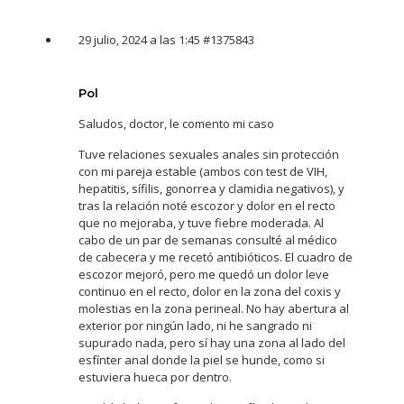
29 julio, 2024 a las 1:45
#1375843
Pol
Saludos, doctor, le comento mi caso
Tuve relaciones sexuales anales sin protección
con mi pareja estable (ambos con test de VIH,
hepatitis, sífilis, gonorrea y clamidia negativos), y
tras la relación noté escozor y dolor en el recto
que no mejoraba, y tuve fiebre moderada. Al
cabo de un par de semanas consulté al médico
de cabecera y me recetó antibióticos. El cuadro de
escozor mejoró, pero me quedó un dolor leve
continuo en el recto, dolor en la zona del coxis y
molestias en la zona perineal. No hay abertura al
exterior por ningún lado, ni he sangrado ni
supurado nada, pero sí hay una zona al lado del
esfínter anal donde la piel se hunde, como si
estuviera hueca por dentro.