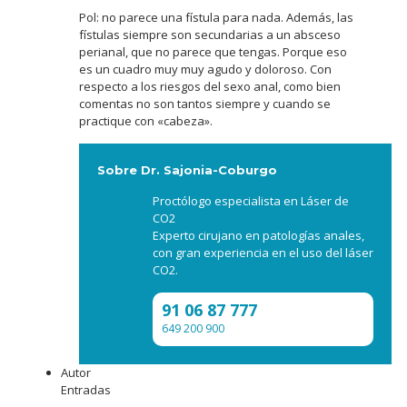
Pol: no parece una fístula para nada. Además, las
fístulas siempre son secundarias a un absceso
perianal, que no parece que tengas. Porque eso
es un cuadro muy muy agudo y doloroso. Con
respecto a los riesgos del sexo anal, como bien
comentas no son tantos siempre y cuando se
practique con «cabeza».
Sobre Dr. Sajonia-Coburgo
Proctólogo especialista en Láser de
CO2
Experto cirujano en patologías anales,
con gran experiencia en el uso del láser
CO2.
91 06 87 777
649 200 900
Autor
Entradas